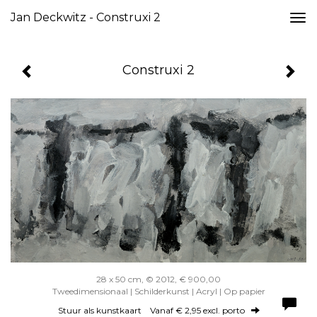
Jan Deckwitz - Construxi 2
Togg
navi
Construxi 2
28 x 50 cm, © 2012, € 900,00
Tweedimensionaal | Schilderkunst | Acryl | Op papier
Stuur als kunstkaart
Vanaf € 2,95 excl. porto