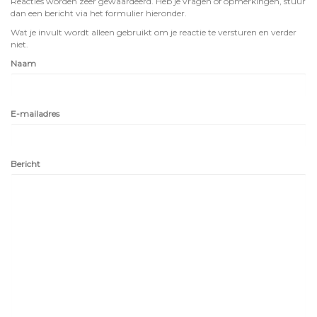
Reacties worden zeer gewaardeerd. Heb je vragen of opmerkingen, stuur
dan een bericht via het formulier hieronder.
Wat je invult wordt alleen gebruikt om je reactie te versturen en verder
niet.
Naam
E-mailadres
Bericht